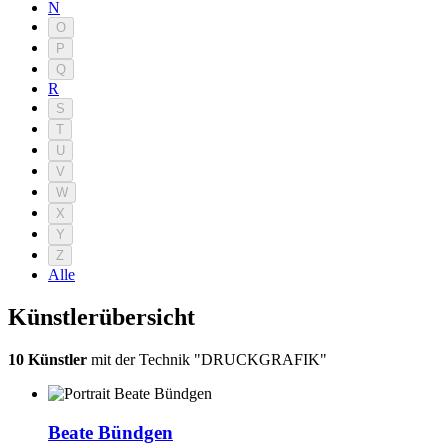
N
O
P
Q
R
S
T
U
V
W
X
Y
Z
Alle
Künstlerübersicht
10 Künstler
mit der Technik "DRUCKGRAFIK"
Beate Bündgen