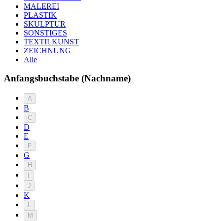
MALEREI
PLASTIK
SKULPTUR
SONSTIGES
TEXTILKUNST
ZEICHNUNG
Alle
Anfangsbuchstabe (Nachname)
A
B
C
D
E
F
G
H
I
J
K
L
M