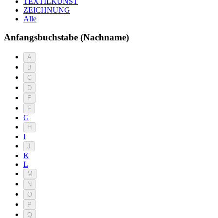
TEXTILKUNST
ZEICHNUNG
Alle
Anfangsbuchstabe (Nachname)
A
B
C
D
E
F
G
H
I
J
K
L
M
N
O
P
Q