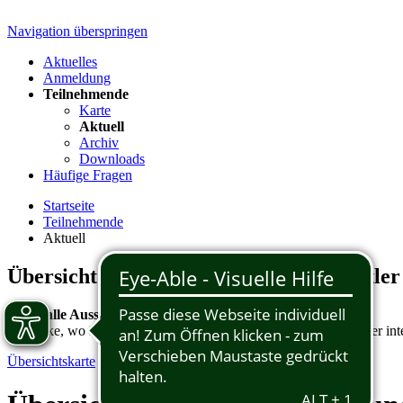
Navigation überspringen
Aktuelles
Anmeldung
Teilnehmende
Karte
Aktuell
Archiv
Downloads
Häufige Fragen
Startseite
Teilnehmende
Aktuell
Übersicht der Künstlerinnen und Künstler
Finde alle Ausstellungsorte im Kreis Heinsberg
Entdecke, wo Künstlerinnen und Künstler ausstellen – auf unserer int
Übersichtskarte