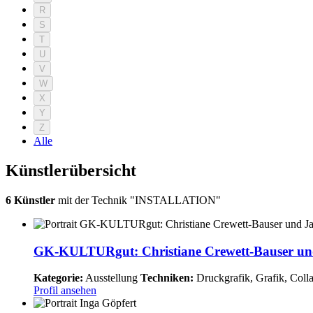
R
S
T
U
V
W
X
Y
Z
Alle
Künstlerübersicht
6 Künstler
mit der Technik "INSTALLATION"
GK-KULTURgut: Christiane Crewett-Bauser un
Kategorie:
Ausstellung
Techniken:
Druckgrafik, Grafik, Collag
Profil ansehen