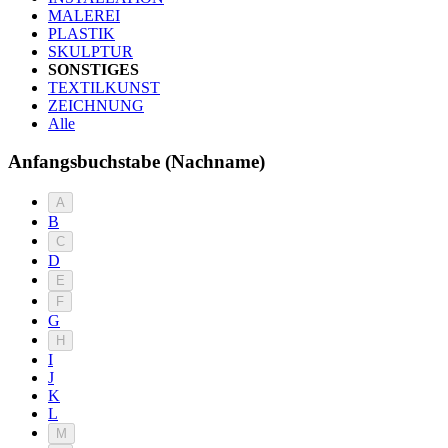
MALEREI
PLASTIK
SKULPTUR
SONSTIGES
TEXTILKUNST
ZEICHNUNG
Alle
Anfangsbuchstabe (Nachname)
A
B
C
D
E
F
G
H
I
J
K
L
M