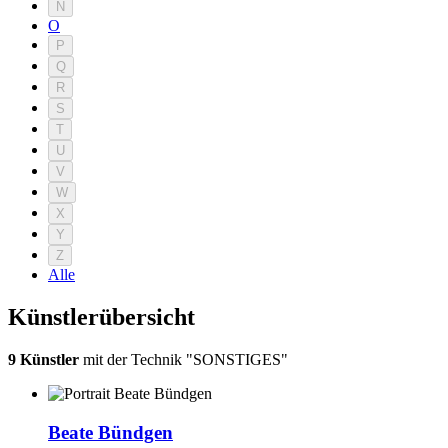
N
O
P
Q
R
S
T
U
V
W
X
Y
Z
Alle
Künstlerübersicht
9 Künstler
mit der Technik "SONSTIGES"
Beate Bündgen